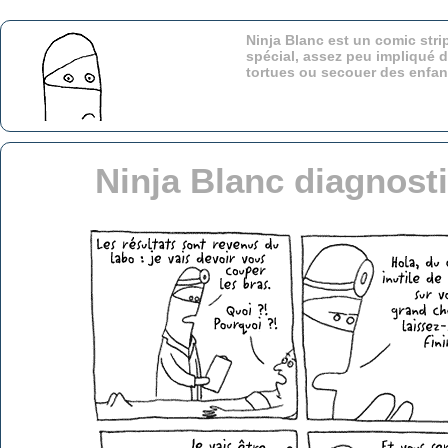
Ninja Blanc est un comic stri
spécial, assez peu impliqué d
tortues ou secouer des enfa
Ninja Blanc diagnost