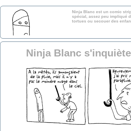
Ninja Blanc est un comic stri
spécial, assez peu impliqué d
tortues ou secouer des enfa
Ninja Blanc s'inquièt