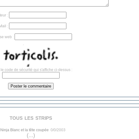
teur :
Mail :
se web :
le code de sécurité qui s'affiche ci-dessus :
tous les strips
.
Ninja Blanc et la tête coupée
0/0/2003
(...)