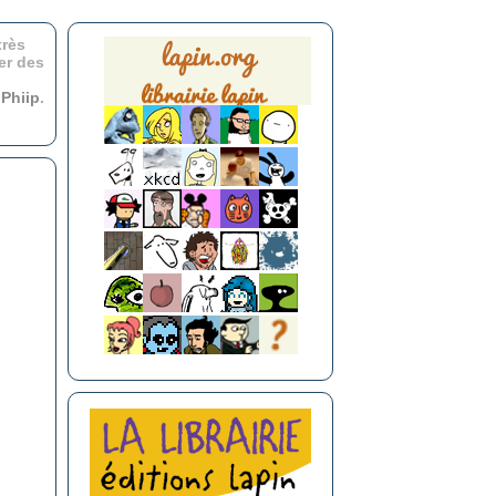
très
er des
r
Phiip
.