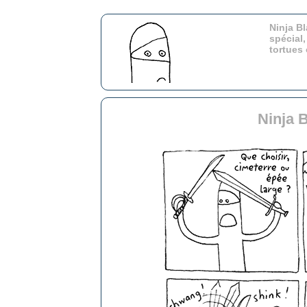
Ninja Bl
spécial,
tortues
Ninja 