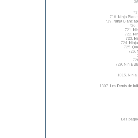
3
71
718.
Ninja Blanc
719.
Ninja Blanc ap
720.
721.
Ni
722.
Ni
723.
Ni
724.
Ninja
725.
Que
726.
72
729.
Ninja Bl
1015.
Ninja 
1307.
Les Dents de lait
Les paque