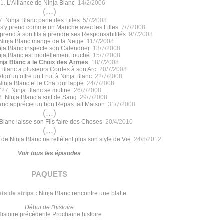
61.
L'Alliance de Ninja Blanc
14/2/2006
(...)
7.
Ninja Blanc parle des Filles
5/7/2008
 s'y prend comme un Manche avec les Filles
7/7/2008
prend à son fils à prendre ses Responsabilités
9/7/2008
Ninja Blanc mange de la Neige
11/7/2008
nja Blanc inspecte son Calendrier
13/7/2008
nja Blanc est mortellement touché
15/7/2008
nja Blanc a le Choix des Armes
18/7/2008
 Blanc a plusieurs Cordes à son Arc
20/7/2008
lqu'un offre un Fruit à Ninja Blanc
22/7/2008
Ninja Blanc et le Chat qui lappe
24/7/2008
727.
Ninja Blanc se mutine
26/7/2008
8.
Ninja Blanc a soif de Sang
29/7/2008
anc apprécie un bon Repas fait Maison
31/7/2008
(...)
Blanc laisse son Fils faire des Choses
20/4/2010
(...)
 de Ninja Blanc ne reflètent plus son style de Vie
24/8/2012
Voir tous les épisodes
paquets
ts de strips :
Ninja Blanc rencontre une blatte
Début de l'histoire
Histoire précédente
Prochaine histoire