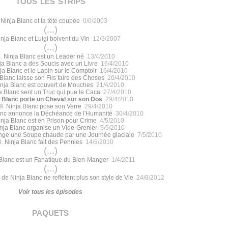
tous les strips
.
Ninja Blanc et la tête coupée
0/0/2003
(...)
nja Blanc et Luigi boivent du Vin
12/3/2007
(...)
.
Ninja Blanc est un Leader né
13/4/2010
ja Blanc a des Soucis avec un Livre
16/4/2010
ja Blanc et le Lapin sur le Comptoir
16/4/2010
Blanc laisse son Fils faire des Choses
20/4/2010
nja Blanc est couvert de Mouches
21/4/2010
a Blanc sent un Truc qui pue le Caca
27/4/2010
 Blanc porte un Cheval sur son Dos
29/4/2010
9.
Ninja Blanc pose son Verre
29/4/2010
anc annonce la Déchéance de l'Humanité
30/4/2010
nja Blanc est en Prison pour Crime
4/5/2010
nja Blanc organise un Vide-Grenier
5/5/2010
nge une Soupe chaude par une Journée glaciale
7/5/2010
4.
Ninja Blanc fait des Pennies
14/5/2010
(...)
Blanc est un Fanatique du Bien-Manger
1/4/2011
(...)
 de Ninja Blanc ne reflètent plus son style de Vie
24/8/2012
Voir tous les épisodes
paquets