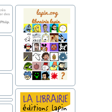
très
er des
r
Phiip
.