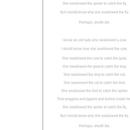
She swallowed the spider to catch the fly,
But I donât know why she swallowed the fly.
Perhaps, sheâll die.
I know an old lady who swallowed a cow.
I donât know how she swallowed the cow.
She swallowed the cow to catch the goat,
She swallowed the goat to catch the dog,
She swallowed the dog to catch the cat,
She swallowed the cat to catch the bird,
She swallowed the bird to catch the spider
That wriggled and jiggled and tickled inside he
She swallowed the spider to catch the fly,
But I donât know why she swallowed the fly.
Perhaps, sheâll die.