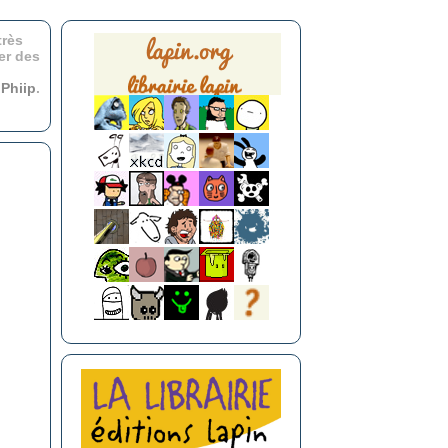
très
er des
r
Phiip
.