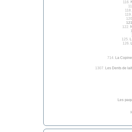
116.
11
118
119
120
12
122.
N
125.
L
126.
714.
La Copine 
1307.
Les Dents de lait
Les paqu