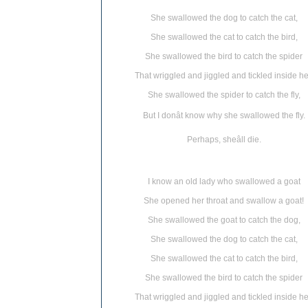
She swallowed the dog to catch the cat,
She swallowed the cat to catch the bird,
She swallowed the bird to catch the spider
That wriggled and jiggled and tickled inside he
She swallowed the spider to catch the fly,
But I donât know why she swallowed the fly.
Perhaps, sheâll die.
I know an old lady who swallowed a goat
She opened her throat and swallow a goat!
She swallowed the goat to catch the dog,
She swallowed the dog to catch the cat,
She swallowed the cat to catch the bird,
She swallowed the bird to catch the spider
That wriggled and jiggled and tickled inside he