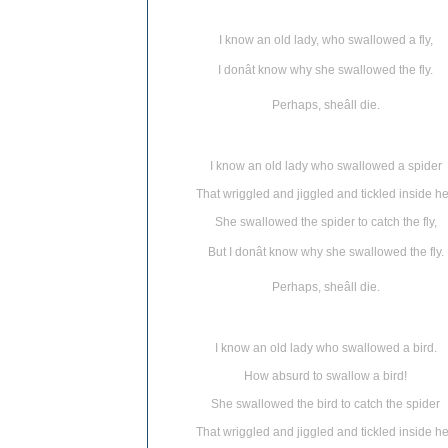
I know an old lady, who swallowed a fly,
I donât know why she swallowed the fly.
Perhaps, sheâll die.
I know an old lady who swallowed a spider
That wriggled and jiggled and tickled inside he
She swallowed the spider to catch the fly,
But I donât know why she swallowed the fly.
Perhaps, sheâll die.
I know an old lady who swallowed a bird.
How absurd to swallow a bird!
She swallowed the bird to catch the spider
That wriggled and jiggled and tickled inside he