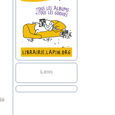
Liens
lé