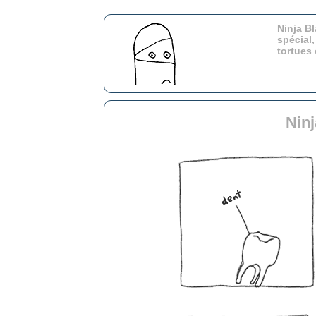
Ninja Bl
spécial,
tortues
Ninj