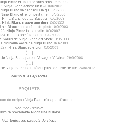
Ninja Blanc et l'homme sans bras
0/0/2003
7.
Ninja Blanc achète un kiwi
0/0/2003
.
Ninja Blanc se tient sous le gui
0/0/2003
.
Ninja Blanc et le joli petit chien
0/0/2003
.
Ninja Blanc joue au Baseball
0/0/2003
1.
Ninja Blanc trouve une dent
0/0/2003
inja Blanc a des drôles de pieds
0/0/2003
123.
Ninja Blanc fait le malin
0/0/2003
124.
Ninja Blanc à la Ferme
0/0/2003
a Souris de Ninja Blanc est Morte
0/0/2003
La Nouvelle Veste de Ninja Blanc
0/0/2003
127.
Ninja Blanc et le Lion
0/0/2003
(...)
de Ninja Blanc part en Voyage d'Affaires
29/6/2008
(...)
 de Ninja Blanc ne reflètent plus son style de Vie
24/8/2012
Voir tous les épisodes
paquets
ets de strips :
Ninja Blanc n'est pas d'accord
Début de l'histoire
Histoire précédente
Prochaine histoire
Voir toutes les paquets de strips