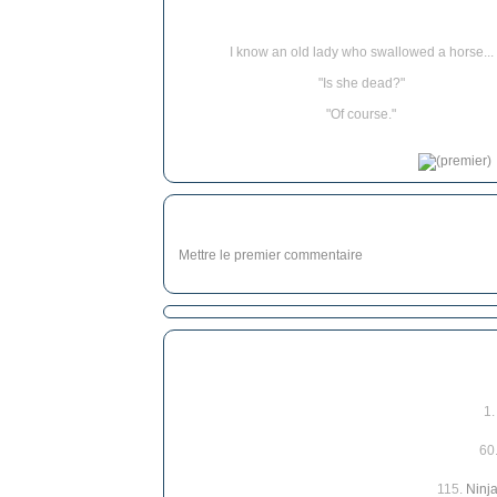
I know an old lady who swallowed a horse...
"Is she dead?"
"Of course."
Mettre le premier commentaire
1
60
115.
Ninja