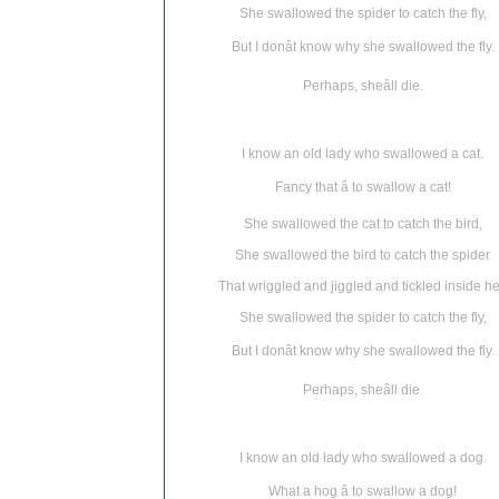
She swallowed the spider to catch the fly,
But I donât know why she swallowed the fly.
Perhaps, sheâll die.
I know an old lady who swallowed a cat.
Fancy that â to swallow a cat!
She swallowed the cat to catch the bird,
She swallowed the bird to catch the spider
That wriggled and jiggled and tickled inside he
She swallowed the spider to catch the fly,
But I donât know why she swallowed the fly.
Perhaps, sheâll die.
I know an old lady who swallowed a dog.
What a hog â to swallow a dog!