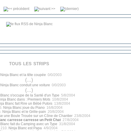
tous les strips
.
Ninja Blanc et la tête coupée
0/0/2003
(...)
.
Ninja Blanc conduit une voiture
0/0/2003
(...)
 Blanc s'occupe de la Santé d'un Type
5/8/2004
inja Blanc dans : Premiers Mots
10/8/2004
nja Blanc fait Rire un Bébé Putois
13/8/2004
5.
Ninja Blanc joue du Piano
16/8/2004
6.
Ninja Blanc et le Grille-pain
20/8/2004
se une Boule Trouée sur un Cône de Chantier
23/8/2004
lanc carresse carresse un Petit Chat
27/8/2004
 Blanc fait du Camping avec un Type
31/8/2004
210.
Ninja Blanc est Papa
4/9/2004