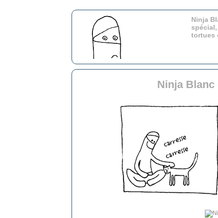
Ninja Bl
spécial,
tortues
Ninja Blanc 