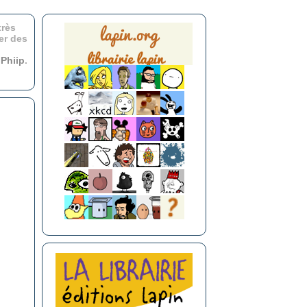
très
er des
r
Phiip
.