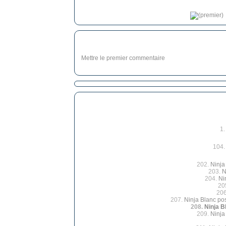
Mettre le premier commentaire
1
104
202.
Ninja
203.
N
204.
Ni
20
20
207.
Ninja Blanc po
208.
Ninja B
209.
Ninja