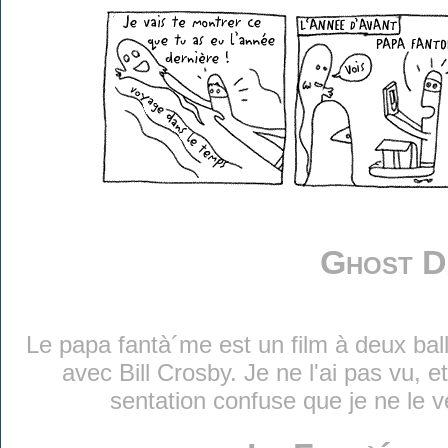
Ghost D
Le papa fantà´me est un film à deux ba
avec Bill Crosby. Je ne l'ai pas vu, e
sentation confuse que je ne le v