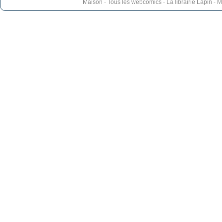
Maison
-
Tous les webcomics
-
La librairie Lapin
-
M