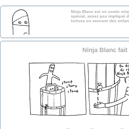
Ninja Blanc est un comic stri
spécial, assez peu impliqué d
tortues ou secouer des enfa
Ninja Blanc fait