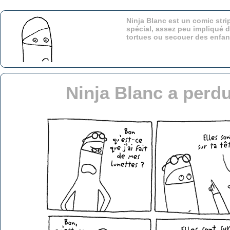
Ninja Blanc est un comic stri
spécial, assez peu impliqué d
tortues ou secouer des enfa
Ninja Blanc a perd