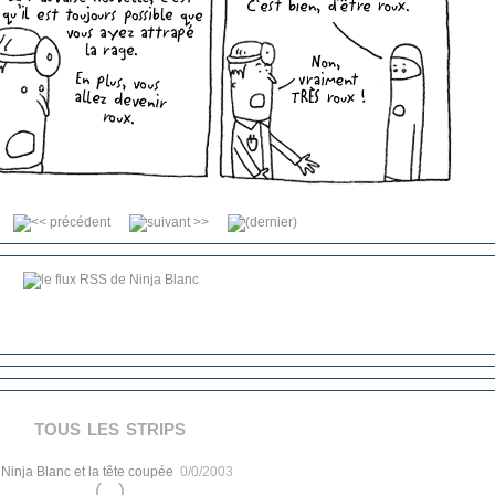
tous les strips
.
Ninja Blanc et la tête coupée
0/0/2003
(...)