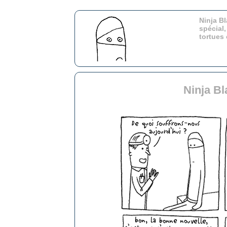
Ninja Bl
spécial,
tortues
Ninja Bl