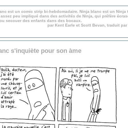
anc est un comic strip bi-hebdomadaire. Ninja blanc est un Ninja 
 assez peu impliqué dans des activités de Ninja, qui préfère écras
 ou secouer des enfants dans des bocaux.
par Kent Earle et Scott Bevan, traduit pa
anc s'inquiète pour son àme