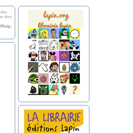
très
er des
r
Phiip
.