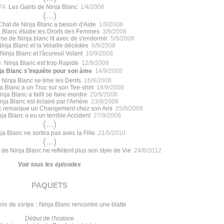
74.
Les Gants de Ninja Blanc
1/4/2006
(...)
Chat de Ninja Blanc a besoin d'Aide
1/9/2008
a Blanc étudie les Droits des Femmes
3/9/2008
e de Ninja blanc lit avec de s'endormir
5/9/2008
inja Blanc et la Volaille décédée
8/9/2008
Ninja Blanc et l'àcureuil Volant
10/9/2008
8.
Ninja Blanc est trop Rapide
12/9/2008
ja Blanc s'inquiète pour son àme
14/9/2008
.
Ninja Blanc se lime les Dents
16/9/2008
a Blanc a un Truc sur son Tee-shirt
18/9/2008
inja Blanc a failli se faire mordre
20/9/2008
nja Blanc est éclairé par l'Arrière
23/9/2008
nc remarque un Changement chez son Ami
25/9/2008
ja Blanc a eu un terrible Accident
27/9/2008
(...)
ja Blanc ne sortira pas avec la Fille
21/5/2010
(...)
 de Ninja Blanc ne reflètent plus son style de Vie
24/8/2012
Voir tous les épisodes
paquets
ts de strips :
Ninja Blanc rencontre une blatte
Début de l'histoire