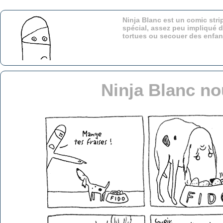
Ninja Blanc est un comic stri
spécial, assez peu impliqué d
tortues ou secouer des enfa
Ninja Blanc no