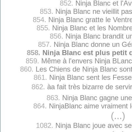
852.
Ninja Blanc et l'Av
853.
Ninja Blanc ne vieillit pa
854.
Ninja Blanc gratte le Ventr
855.
Ninja Blanc et les Nombr
856.
Ninja Blanc brandit 
857.
Ninja Blanc donne un Gé
858.
Ninja Blanc est plus petit
859.
Même à l'envers Ninja BLanc e
860.
Les Chiens de Ninja Blanc sont
861.
Ninja Blanc sent les Fess
862.
àa fait très bizarre de serv
863.
Ninja Blanc gagne un
864.
NinjaBlanc aime vraiment 
(...)
1082.
Ninja Blanc joue avec s