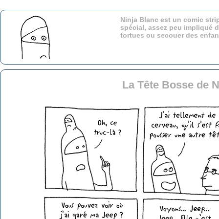
Ninja Blanc est un comic stri
spécial, assez peu impliqué d
tortues ou secouer des enfa
La Tête Bosse de N