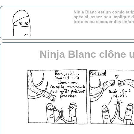
Ninja Blanc est un comic stri
spécial, assez peu impliqué d
tortues ou secouer des enfa
Ninja Blanc clône