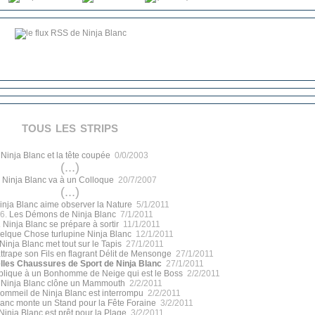
tous les strips
.
Ninja Blanc et la tête coupée
0/0/2003
(...)
.
Ninja Blanc va à un Colloque
20/7/2007
(...)
inja Blanc aime observer la Nature
5/1/2011
6.
Les Démons de Ninja Blanc
7/1/2011
.
Ninja Blanc se prépare à sortir
11/1/2011
elque Chose turlupine Ninja Blanc
12/1/2011
Ninja Blanc met tout sur le Tapis
27/1/2011
ttrape son Fils en flagrant Délit de Mensonge
27/1/2011
lles Chaussures de Sport de Ninja Blanc
27/1/2011
plique à un Bonhomme de Neige qui est le Boss
2/2/2011
.
Ninja Blanc clône un Mammouth
2/2/2011
ommeil de Ninja Blanc est interrompu
2/2/2011
lanc monte un Stand pour la Fête Foraine
3/2/2011
Ninja Blanc est prêt pour la Plage
3/2/2011