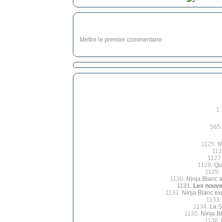
Mettre le premier commentaire
1
565
1125.
N
112
1127
1128.
Qu
1129.
1130.
Ninja Blanc a
1131.
Les nouve
1132.
Ninja Blanc ex
1133
1134.
La S
1135.
Ninja B
1136.