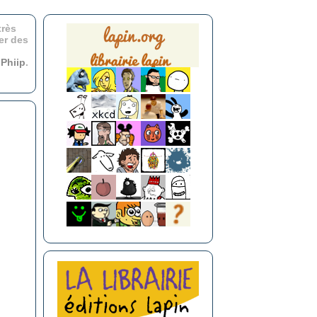
très
er des
r
Phiip
.