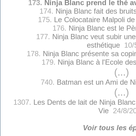
173.
Ninja Blanc prend le thé 
174.
Ninja Blanc fait des brui
175.
Le Colocataire Malpoli de
176.
Ninja Blanc est le Pè
177.
Ninja Blanc veut subir une
esthétique
10/5
178.
Ninja Blanc présente sa copin
179.
Ninja Blanc à l'Ecole de
(...)
740.
Batman est un Ami de Ni
(...)
1307.
Les Dents de lait de Ninja Blanc
Vie
24/8/2
Voir tous les é