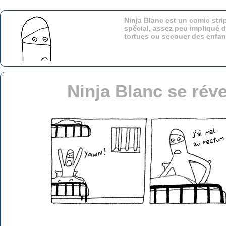
Ninja Blanc est un comic stri
spécial, assez peu impliqué d
tortues ou secouer des enfa
Ninja Blanc se réve