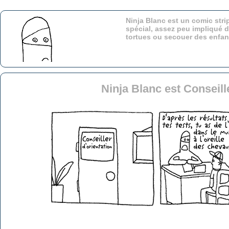
Ninja Blanc est un comic stri
spécial, assez peu impliqué d
tortues ou secouer des enfa
Ninja Blanc est Conseill