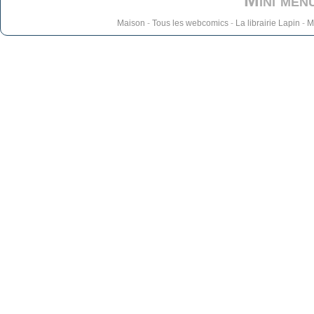
Mini men
Maison
-
Tous les webcomics
-
La librairie Lapin
-
M