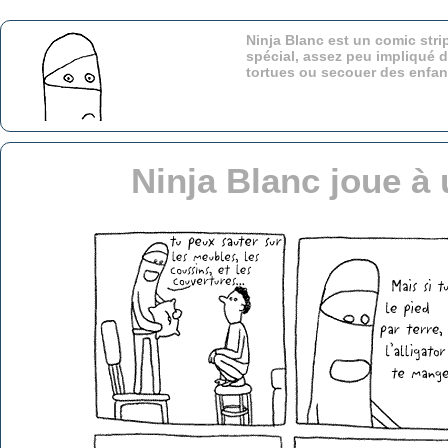
Ninja Blanc est un comic stri
spécial, assez peu impliqué d
tortues ou secouer des enfa
Ninja Blanc joue à