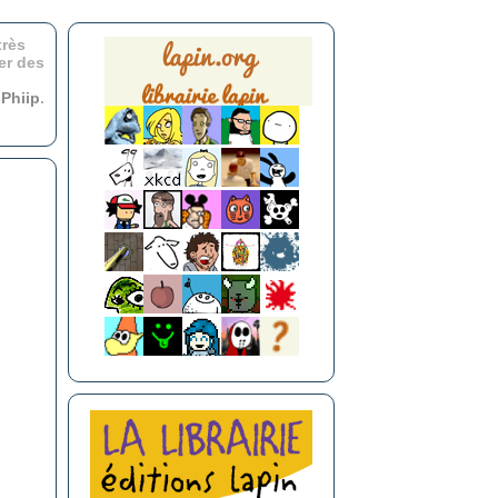
très
er des
r
Phiip
.