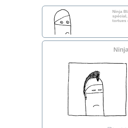
Ninja Bl
spécial,
tortues
Ninj