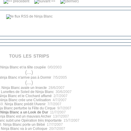
tous les strips
.
Ninja Blanc et la tête coupée
0/0/2003
(...)
Ninja Blanc n'arrive pas à Dormir
7/5/2005
(...)
.
Ninja Blanc avale un Insecte
28/6/2007
 Lunettes de Soleil de Ninja Blanc
30/6/2007
Ninja Blanc et le Clochard affamé
2/7/2007
Ninja Blanc crée une Civilisation
4/7/2007
59.
Ninja Blanc prédit l'Avenir
7/7/2007
ja Blanc perturbe la Fête du Cirque
9/7/2007
.
Ninja Blanc a un Look de Dur
11/7/2007
inja Blanc est un mauvais Archer
13/7/2007
anc subit une Opération très Importante
15/7/2007
4.
Ninja Blanc porte un Bébé
17/7/2007
.
Ninja Blanc va à un Colloque
20/7/2007