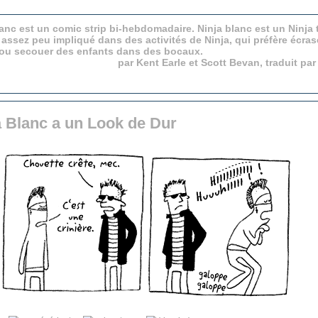
anc est un comic strip bi-hebdomadaire. Ninja blanc est un Ninja 
 assez peu impliqué dans des activités de Ninja, qui préfère écras
 ou secouer des enfants dans des bocaux.
par Kent Earle et Scott Bevan, traduit pa
a Blanc a un Look de Dur