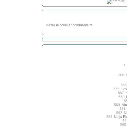
Mettre le premier commentaire
1
280.
555
556.
Les
557.
558.
5
560.
Nin
561
562.
N
563.
Ninja Bl
56
565