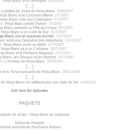
1.
Ninja Blanc et le Géologue
10/5/2005
(...)
 Lunettes de Soleil de Ninja Blanc
30/6/2007
Ninja Blanc et le Clochard affamé
2/7/2007
Ninja Blanc crée une Civilisation
4/7/2007
59.
Ninja Blanc prédit l'Avenir
7/7/2007
ja Blanc perturbe la Fête du Cirque
9/7/2007
.
Ninja Blanc a un Look de Dur
11/7/2007
nja Blanc est un mauvais Archer
13/7/2007
anc subit une Opération très Importante
15/7/2007
4.
Ninja Blanc porte un Bébé
17/7/2007
.
Ninja Blanc va à un Colloque
20/7/2007
nja Blanc et le Pantalon Magique
22/7/2007
a Blanc, les Oiseaux et les Abeilles
24/7/2007
68.
L'Anneau de Ninja Blanc
26/7/2007
(...)
s et le Torse puissants de Ninja Blanc
29/11/2009
(...)
 de Ninja Blanc ne reflètent plus son style de Vie
24/8/2012
Voir tous les épisodes
paquets
aquets de strips :
Ninja Blanc se surpasse
Début de l'histoire
Histoire précédente
Prochaine histoire