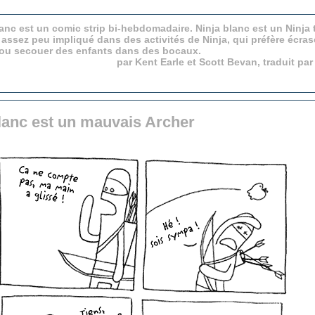
anc est un comic strip bi-hebdomadaire. Ninja blanc est un Ninja 
 assez peu impliqué dans des activités de Ninja, qui préfère écras
 ou secouer des enfants dans des bocaux.
par Kent Earle et Scott Bevan, traduit pa
lanc est un mauvais Archer