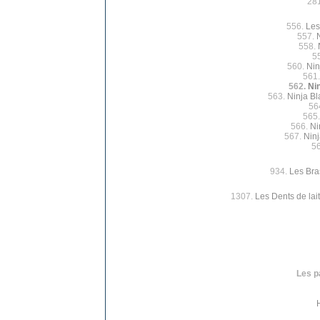
28
556.
Les
557.
558.
5
560.
Nin
561
562.
Ni
563.
Ninja Bl
56
565
566.
Ni
567.
Ninj
5
934.
Les Bra
1307.
Les Dents de lait
Les p