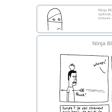
Ninja Bl
spécial,
tortues
Ninja B