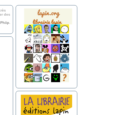
très
er des
r
Phiip
.