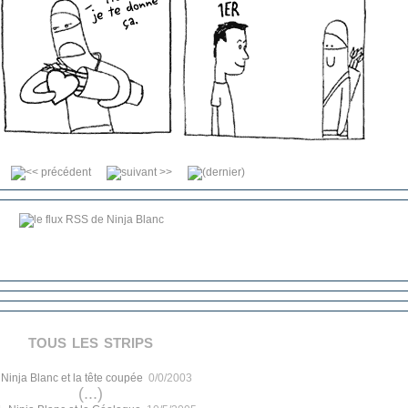
tous les strips
.
Ninja Blanc et la tête coupée
0/0/2003
(...)