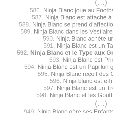
(...)
586.
Ninja Blanc joue au Footb
587.
Ninja Blanc est attaché 
588.
Ninja Blanc se prend d'affecti
589.
Ninja Blanc dans les Vestiai
590.
Ninja Blanc achète un
591.
Ninja Blanc est un Ta
592.
Ninja Blanc et le Type aux G
593.
Ninja Blanc est Prim
594.
Ninja Blanc est un Papillon
595.
Ninja Blanc reçoit des
596.
Ninja blanc est eff
597.
Ninja Blanc est un T
598.
Ninja Blanc et les Gout
(...)
949.
Ninja Blanc gère ses Enfants