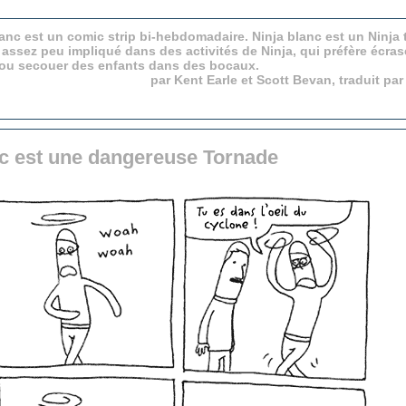
anc est un comic strip bi-hebdomadaire. Ninja blanc est un Ninja 
 assez peu impliqué dans des activités de Ninja, qui préfère écras
 ou secouer des enfants dans des bocaux.
par Kent Earle et Scott Bevan, traduit pa
nc est une dangereuse Tornade