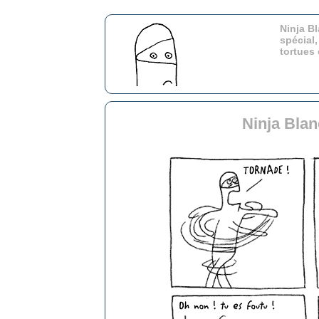
Ninja Bl
spécial,
tortues
Ninja Bla