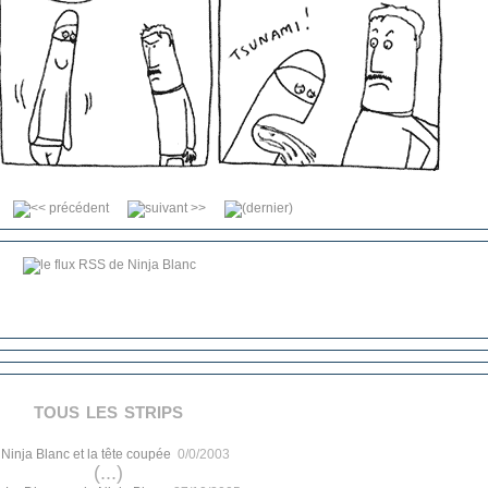
tous les strips
.
Ninja Blanc et la tête coupée
0/0/2003
(...)