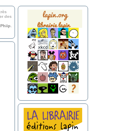
très
er des
r
Phiip
.