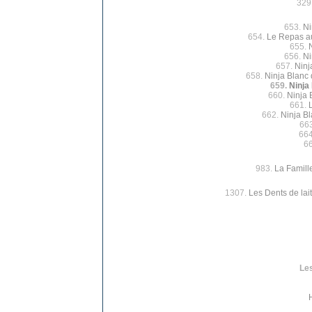
329
653.
Ni
654.
Le Repas au
655.
656.
Ni
657.
Ninj
658.
Ninja Blanc 
659.
Ninja
660.
Ninja 
661.
662.
Ninja B
66
66
6
983.
La Famill
1307.
Les Dents de lait
Les