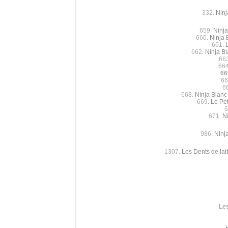
332.
Ninj
659.
Ninja
660.
Ninja 
661.
662.
Ninja B
66
66
66
66
6
668.
Ninja Blanc
669.
Le Pet
6
671.
Ni
986.
Ninj
1307.
Les Dents de lait
Les