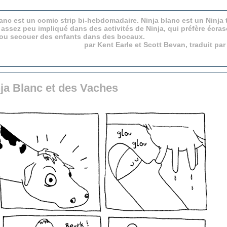
anc est un comic strip bi-hebdomadaire. Ninja blanc est un Ninja 
 assez peu impliqué dans des activités de Ninja, qui préfère écras
 ou secouer des enfants dans des bocaux.
par Kent Earle et Scott Bevan, traduit pa
ja Blanc et des Vaches