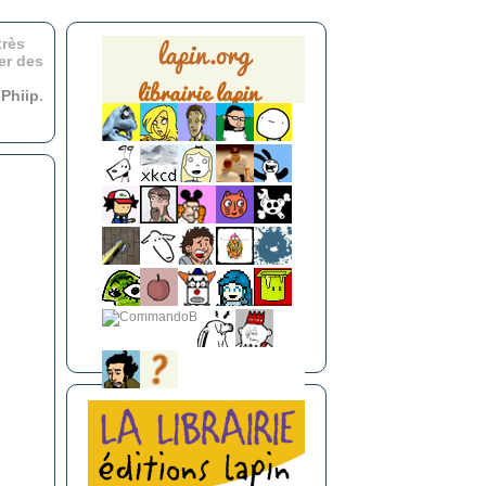
très
er des
r
Phiip
.