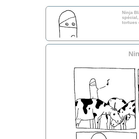
Ninja Bl
spécial,
tortues
Nin