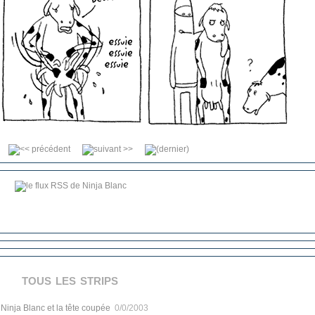
tous les strips
.
Ninja Blanc et la tête coupée
0/0/2003