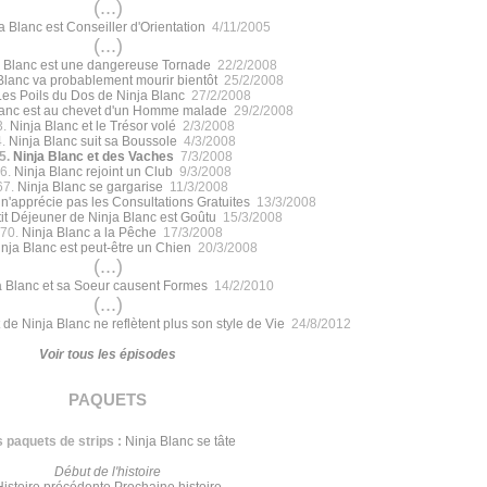
(...)
a Blanc est Conseiller d'Orientation
4/11/2005
(...)
 Blanc est une dangereuse Tornade
22/2/2008
Blanc va probablement mourir bientôt
25/2/2008
Les Poils du Dos de Ninja Blanc
27/2/2008
lanc est au chevet d'un Homme malade
29/2/2008
3.
Ninja Blanc et le Trésor volé
2/3/2008
4.
Ninja Blanc suit sa Boussole
4/3/2008
5.
Ninja Blanc et des Vaches
7/3/2008
6.
Ninja Blanc rejoint un Club
9/3/2008
67.
Ninja Blanc se gargarise
11/3/2008
 n'apprécie pas les Consultations Gratuites
13/3/2008
it Déjeuner de Ninja Blanc est Goûtu
15/3/2008
70.
Ninja Blanc a la Pêche
17/3/2008
nja Blanc est peut-être un Chien
20/3/2008
(...)
a Blanc et sa Soeur causent Formes
14/2/2010
(...)
 de Ninja Blanc ne reflètent plus son style de Vie
24/8/2012
Voir tous les épisodes
paquets
 paquets de strips :
Ninja Blanc se tâte
Début de l'histoire
Histoire précédente
Prochaine histoire