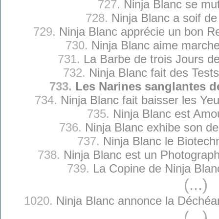
727.
Ninja Blanc se mu
728.
Ninja Blanc a soif d
729.
Ninja Blanc apprécie un bon R
730.
Ninja Blanc aime marche
731.
La Barbe de trois Jours d
732.
Ninja Blanc fait des Test
733.
Les Narines sanglantes d
734.
Ninja Blanc fait baisser les Ye
735.
Ninja Blanc est Amo
736.
Ninja Blanc exhibe son de
737.
Ninja Blanc le Biotech
738.
Ninja Blanc est un Photograp
739.
La Copine de Ninja Blan
(...)
1020.
Ninja Blanc annonce la Déchéa
(...)