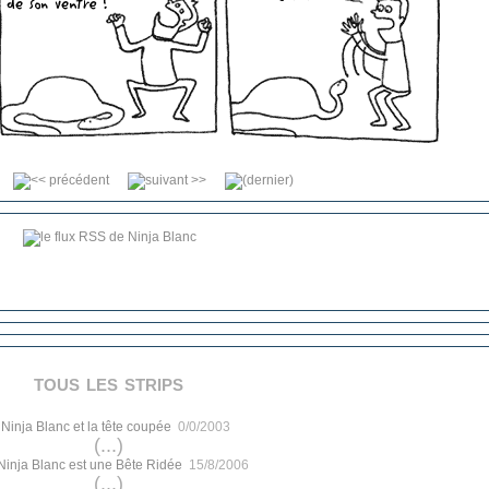
tous les strips
.
Ninja Blanc et la tête coupée
0/0/2003
(...)
Ninja Blanc est une Bête Ridée
15/8/2006
(...)