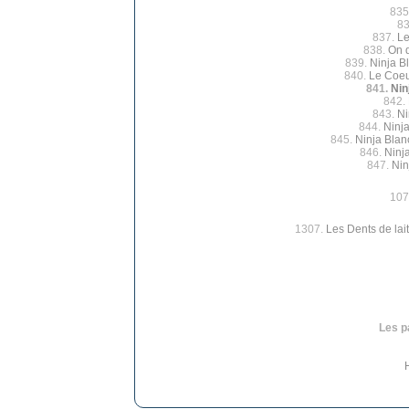
835
8
837.
Le
838.
On d
839.
Ninja B
840.
Le Coeur
841.
Nin
842.
843.
Ni
844.
Ninj
845.
Ninja Blan
846.
Ninj
847.
Nin
107
1307.
Les Dents de lait
Les p