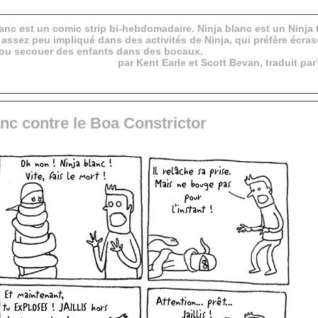
anc est un comic strip bi-hebdomadaire. Ninja blanc est un Ninja 
 assez peu impliqué dans des activités de Ninja, qui préfère écras
 ou secouer des enfants dans des bocaux.
par Kent Earle et Scott Bevan, traduit pa
anc contre le Boa Constrictor