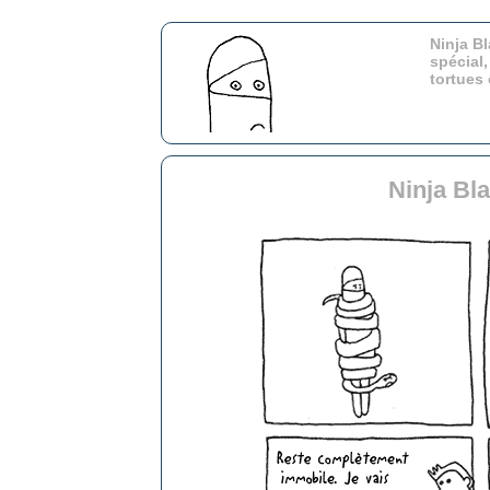
Ninja Bl
spécial,
tortues
Ninja Bl