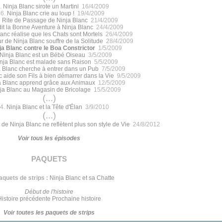
.
Ninja Blanc sirote un Martini
16/4/2009
36.
Ninja Blanc crie au loup !
19/4/2009
 Rite de Passage de Ninja Blanc
21/4/2009
it la Bonne Aventure à Ninja Blanc
24/4/2009
lanc réalise que les Chats sont Mortels
26/4/2009
 de Ninja Blanc souffre de la Solitude
28/4/2009
ja Blanc contre le Boa Constrictor
1/5/2009
Ninja Blanc est un Bébé Oiseau
3/5/2009
nja Blanc est malade sans Raison
5/5/2009
a Blanc cherche à entrer dans un Pub
7/5/2009
c aide son Fils à bien démarrer dans la Vie
9/5/2009
a Blanc apprend grâce aux Animaux
12/5/2009
ja Blanc au Magasin de Bricolage
15/5/2009
(...)
4.
Ninja Blanc et la Tête d'Élan
3/9/2010
(...)
 de Ninja Blanc ne reflètent plus son style de Vie
24/8/2012
Voir tous les épisodes
paquets
aquets de strips :
Ninja Blanc et sa Chatte
Début de l'histoire
Histoire précédente
Prochaine histoire
Voir toutes les paquets de strips