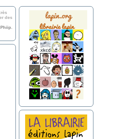
très
er des
r
Phiip
.