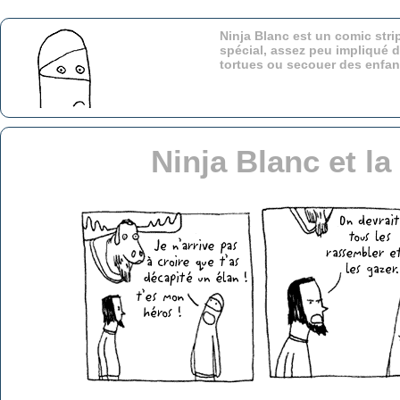
Ninja Blanc est un comic stri
spécial, assez peu impliqué d
tortues ou secouer des enfa
Ninja Blanc et la