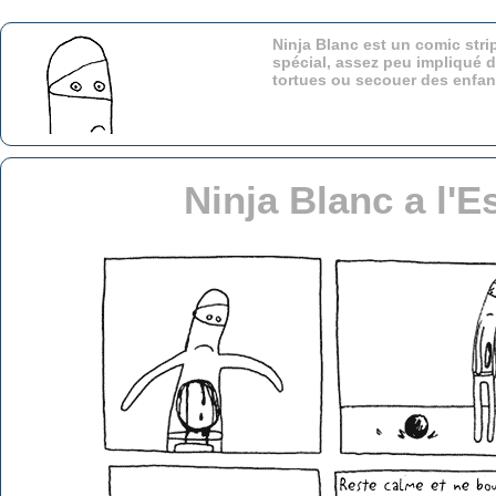
Ninja Blanc est un comic stri
spécial, assez peu impliqué d
tortues ou secouer des enfa
Ninja Blanc a l'