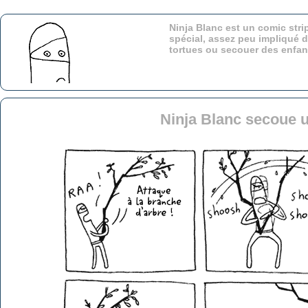
Ninja Blanc est un comic stri
spécial, assez peu impliqué d
tortues ou secouer des enfa
Ninja Blanc secoue 