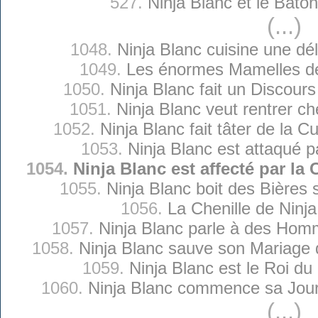
527.
Ninja Blanc et le Bât
(...)
1048.
Ninja Blanc cuisine une dé
1049.
Les énormes Mamelles de
1050.
Ninja Blanc fait un Discours
1051.
Ninja Blanc veut rentrer che
1052.
Ninja Blanc fait tâter de la Cu
1053.
Ninja Blanc est attaqué p
1054.
Ninja Blanc est affecté par l
1055.
Ninja Blanc boit des Bières 
1056.
La Chenille de Ninja
1057.
Ninja Blanc parle à des Hom
1058.
Ninja Blanc sauve son Mariage qu
1059.
Ninja Blanc est le Roi d
1060.
Ninja Blanc commence sa Jou
(...)