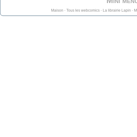
Mini men
Maison
-
Tous les webcomics
-
La librairie Lapin
-
M