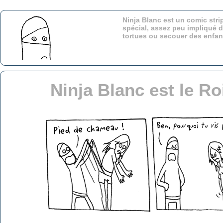
Ninja Blanc est un comic stri
spécial, assez peu impliqué d
tortues ou secouer des enfa
Ninja Blanc est le R