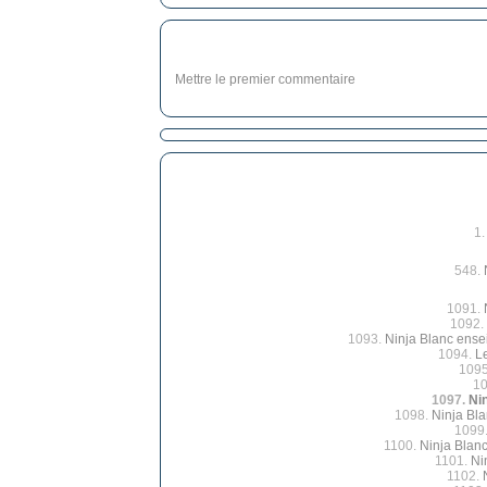
Mettre le premier commentaire
1
548.
1091.
1092.
1093.
Ninja Blanc ense
1094.
L
109
1
1097.
Ni
1098.
Ninja Bla
1099
1100.
Ninja Blanc
1101.
Ni
1102.