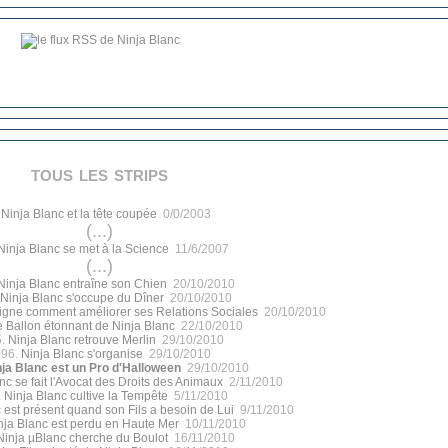
tous les strips
.
Ninja Blanc et la tête coupée
0/0/2003
(...)
Ninja Blanc se met à la Science
11/6/2007
(...)
Ninja Blanc entraîne son Chien
20/10/2010
Ninja Blanc s'occupe du Dîner
20/10/2010
igne comment améliorer ses Relations Sociales
20/10/2010
e Ballon étonnant de Ninja Blanc
22/10/2010
5.
Ninja Blanc retrouve Merlin
29/10/2010
096.
Ninja Blanc s'organise
29/10/2010
nja Blanc est un Pro d'Halloween
29/10/2010
nc se fait l'Avocat des Droits des Animaux
2/11/2010
.
Ninja Blanc cultive la Tempête
5/11/2010
 est présent quand son Fils a besoin de Lui
9/11/2010
nja Blanc est perdu en Haute Mer
10/11/2010
Ninja µBlanc cherche du Boulot
16/11/2010