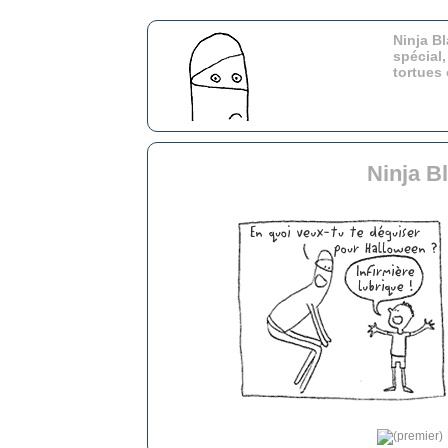
Ninja Bl
spécial,
tortues
Ninja B