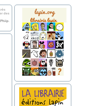
très
er des
r
Phiip
.