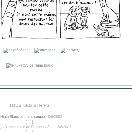
tous les strips
.
Ninja Blanc et la tête coupée
0/0/2003
(...)
ja Blanc a plein de Bonnes Idées
13/6/2007
(...)