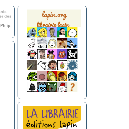
très
er des
r
Phiip
.