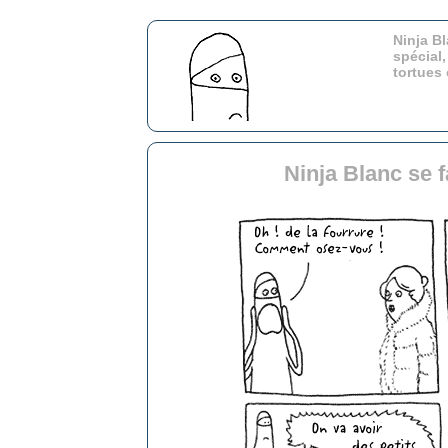
Ninja Bl
spécial,
tortues
Ninja Blanc se 