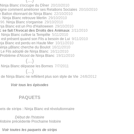
Ninja Blanc s'occupe du Dîner
20/10/2010
igne comment améliorer ses Relations Sociales
20/10/2010
e Ballon étonnant de Ninja Blanc
22/10/2010
5.
Ninja Blanc retrouve Merlin
29/10/2010
096.
Ninja Blanc s'organise
29/10/2010
nja Blanc est un Pro d'Halloween
29/10/2010
c se fait l'Avocat des Droits des Animaux
2/11/2010
.
Ninja Blanc cultive la Tempête
5/11/2010
 est présent quand son Fils a besoin de Lui
9/11/2010
nja Blanc est perdu en Haute Mer
10/11/2010
Ninja µBlanc cherche du Boulot
16/11/2010
.
Le Fils adopté de Ninja Blanc
16/11/2010
Problème d'Alcool de Ninja Blanc
19/11/2010
(...)
.
Ninja Blanc dépasse les Bornes
7/7/2011
(...)
 de Ninja Blanc ne reflètent plus son style de Vie
24/8/2012
Voir tous les épisodes
paquets
ts de strips :
Ninja Blanc est révolutionnaire
Début de l'histoire
Histoire précédente
Prochaine histoire
Voir toutes les paquets de strips