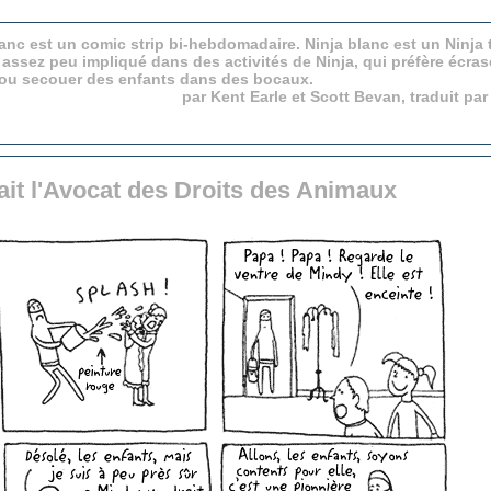
anc est un comic strip bi-hebdomadaire. Ninja blanc est un Ninja 
 assez peu impliqué dans des activités de Ninja, qui préfère écras
 ou secouer des enfants dans des bocaux.
par Kent Earle et Scott Bevan, traduit pa
fait l'Avocat des Droits des Animaux