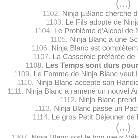
(...)
1102.
Ninja µBlanc cherche d
1103.
Le Fils adopté de Ninj
1104.
Le Problème d'Alcool de 
1105.
Ninja Blanc a une Sc
1106.
Ninja Blanc est complètem
1107.
La Casserole préférée de 
1108.
Les Temps sont durs pour
1109.
Le Femme de Ninja Blanc veut lu
1110.
Ninja Blanc accepte son Handi
1111.
Ninja Blanc a ramené un nouvel 
1112.
Ninja Blanc prend l
1113.
Ninja Blanc passe un Pact
1114.
Le gros Petit Déjeuner de 
(...)
1207.
Ninja Blanc sort le bon vieux Vél