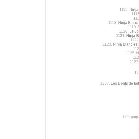
1115.
Ninja
111
11
1118.
Ninja Blanc 
1119.
1120.
Le Jo
1121.
Ninja B
1122
1123.
Ninja Blanc est
11
1125.
N
112
1127
12
1307.
Les Dents de lait
Les paque