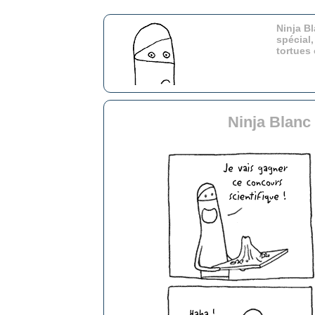
Ninja Bl
spécial,
tortues
Ninja Blanc