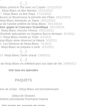
(...)
 Blanc prend le Thé avec un Copain
15/12/2010
6.
Ninja Blanc va être Maman
15/12/2010
17.
Ninja Blanc va être Papa
17/12/2010
trouve un Boulot pour la période des Fêtes
26/12/2010
Ninja Blanc demande un Signe
26/12/2010
ur de l'année préféré de Ninja Blanc
26/12/2010
lanc gagne le Concours Scientifique
28/12/2010
.
Ninja Blanc cherche l'Amour
29/12/2010
 Dentiste spécialisée en Hygiène Bucco-dentaire
4/1/2011
24.
Ninja Blanc monte un Yoshi
4/1/2011
inja Blanc aime observer la Nature
5/1/2011
6.
Les Démons de Ninja Blanc
7/1/2011
.
Ninja Blanc se prépare à sortir
11/1/2011
(...)
14.
Ninja Blanc l'aime chaud
23/8/2011
(...)
 de Ninja Blanc ne reflètent plus son style de Vie
24/8/2012
Voir tous les épisodes
paquets
ts de strips :
Ninja Blanc est révolutionnaire
Début de l'histoire
Histoire précédente
Prochaine histoire
Voir toutes les paquets de strips