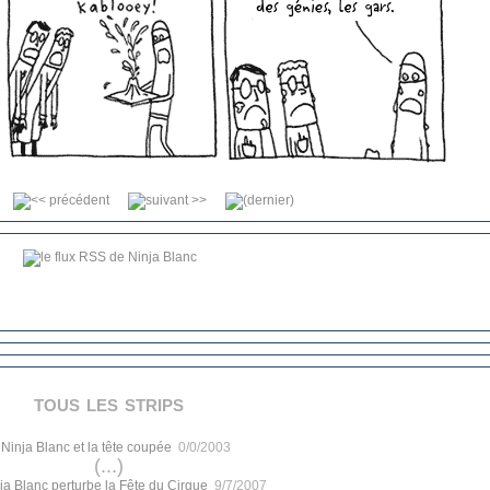
tous les strips
.
Ninja Blanc et la tête coupée
0/0/2003
(...)
ja Blanc perturbe la Fête du Cirque
9/7/2007