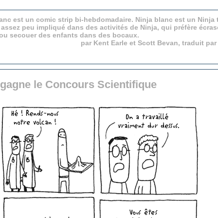
anc est un comic strip bi-hebdomadaire. Ninja blanc est un Ninja 
 assez peu impliqué dans des activités de Ninja, qui préfère écras
 ou secouer des enfants dans des bocaux.
par Kent Earle et Scott Bevan, traduit pa
 gagne le Concours Scientifique