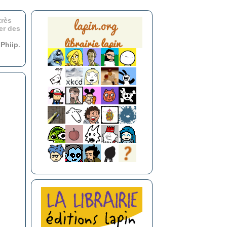
très
er des
r
Phiip
.