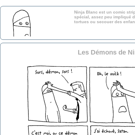
Ninja Blanc est un comic stri
spécial, assez peu impliqué d
tortues ou secouer des enfa
Les Démons de Ni