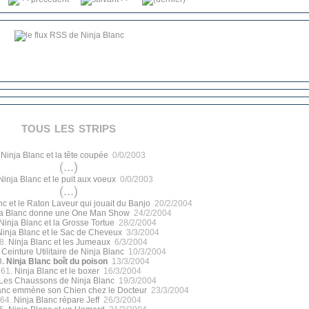
tous les strips
.
Ninja Blanc et la tête coupée
0/0/2003
(...)
Ninja Blanc et le puit aux voeux
0/0/2003
(...)
nc et le Raton Laveur qui jouait du Banjo
20/2/2004
ja Blanc donne une One Man Show
24/2/2004
Ninja Blanc et la Grosse Tortue
28/2/2004
Ninja Blanc et le Sac de Cheveux
3/3/2004
8.
Ninja Blanc et les Jumeaux
6/3/2004
 Ceinture Utilitaire de Ninja Blanc
10/3/2004
0.
Ninja Blanc boît du poison
13/3/2004
161.
Ninja Blanc et le boxer
16/3/2004
Les Chaussons de Ninja Blanc
19/3/2004
anc emmène son Chien chez le Docteur
23/3/2004
64.
Ninja Blanc répare Jeff
26/3/2004