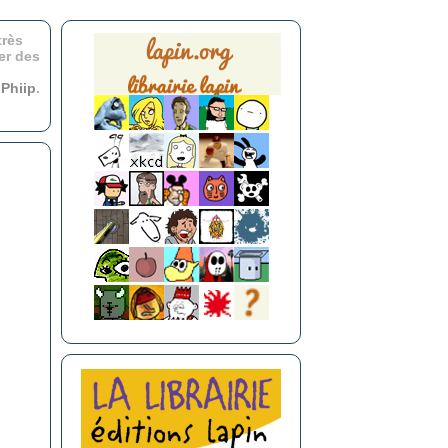
très
er des
r
Phiip
.