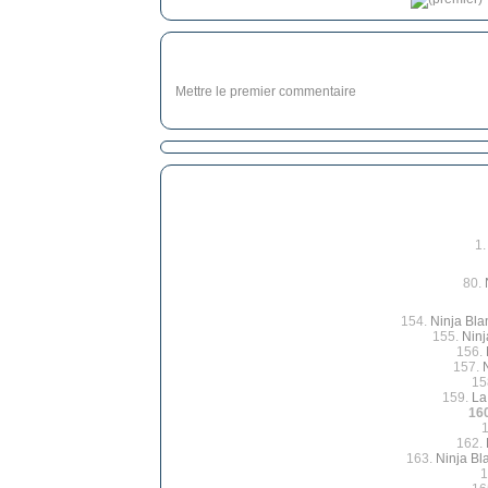
Mettre le premier commentaire
1
80.
154.
Ninja Bla
155.
Nin
156.
157.
15
159.
La
16
162.
163.
Ninja Bl
1