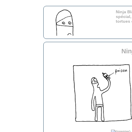
Ninja Bl
spécial,
tortues
Nin