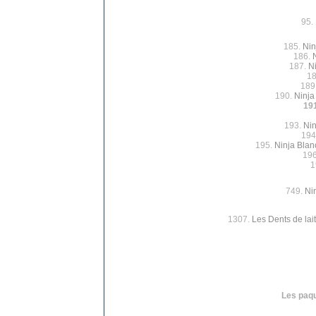
95.
185.
Nin
186.
187.
Ni
1
189
190.
Ninja
19
193.
Nin
194
195.
Ninja Blanc
19
1
749.
Ni
1307.
Les Dents de lait
Les paqu