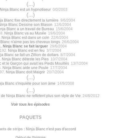
(...)
Ninja Blanc est un hypnotiseur
0/0/2003
(...)
ja Blanc fixe directement la lumière
9/6/2004
Ninja Blanc Dessine son Blason
12/6/2004
nja Blanc a un travail de Bureau
15/6/2004
88.
Ninja Blanc va au Musée
19/6/2004
.
Ninja Blanc est dans un coin
22/6/2004
 Blanc n'aime pas les cheveux longs
26/6/2004
1.
Ninja Blanc se fait larguer
29/6/2004
192.
Ninja Blanc est en feu
3/7/2004
ja Blanc se fait un Zillion de dollars
8/7/2004
.
Ninja Blanc déteste les Pies
10/7/2004
 et le Garçon qui avait les Pieds Mouillés
13/7/2004
6.
Ninja Blanc aide une Poule
17/7/2004
97.
Ninja Blanc doit Maigrir
20/7/2004
(...)
nja Blanc s'inquiète pour son àme
14/9/2008
(...)
 de Ninja Blanc ne reflètent plus son style de Vie
24/8/2012
Voir tous les épisodes
paquets
ets de strips :
Ninja Blanc n'est pas d'accord
Début de l'histoire