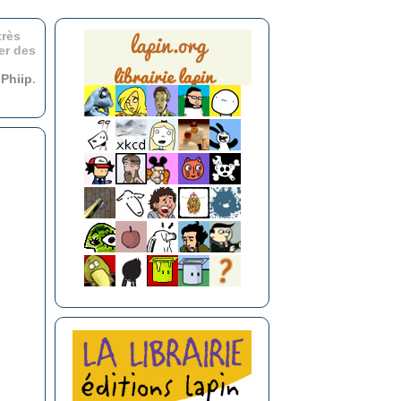
très
er des
r
Phiip
.