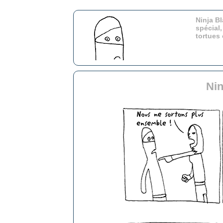
Ninja Bl
spécial,
tortues
Nin