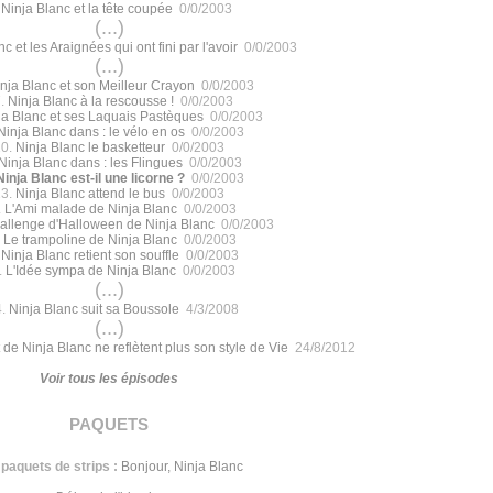
.
Ninja Blanc et la tête coupée
0/0/2003
(...)
c et les Araignées qui ont fini par l'avoir
0/0/2003
(...)
nja Blanc et son Meilleur Crayon
0/0/2003
.
Ninja Blanc à la rescousse !
0/0/2003
ja Blanc et ses Laquais Pastèques
0/0/2003
Ninja Blanc dans : le vélo en os
0/0/2003
20.
Ninja Blanc le basketteur
0/0/2003
Ninja Blanc dans : les Flingues
0/0/2003
Ninja Blanc est-il une licorne ?
0/0/2003
23.
Ninja Blanc attend le bus
0/0/2003
.
L'Ami malade de Ninja Blanc
0/0/2003
allenge d'Halloween de Ninja Blanc
0/0/2003
.
Le trampoline de Ninja Blanc
0/0/2003
.
Ninja Blanc retient son souffle
0/0/2003
.
L'Idée sympa de Ninja Blanc
0/0/2003
(...)
4.
Ninja Blanc suit sa Boussole
4/3/2008
(...)
 de Ninja Blanc ne reflètent plus son style de Vie
24/8/2012
Voir tous les épisodes
paquets
paquets de strips :
Bonjour, Ninja Blanc