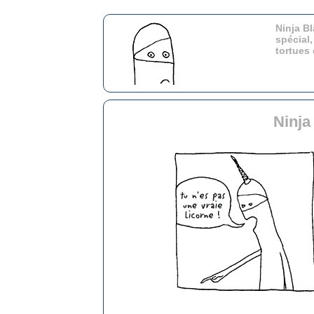
Ninja Bl
spécial,
tortues
Ninja