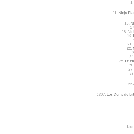
1
11.
Ninja Blan
16.
Ni
17
18.
Nin
19.
21.
22.
24
25.
Le ch
26
27
28
66
1307.
Les Dents de lait
Les 