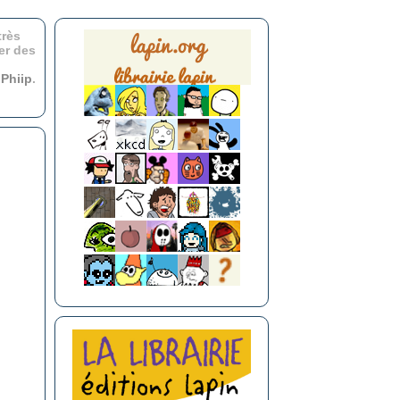
très
er des
r
Phiip
.