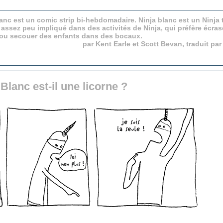
anc est un comic strip bi-hebdomadaire. Ninja blanc est un Ninja 
 assez peu impliqué dans des activités de Ninja, qui préfère écras
 ou secouer des enfants dans des bocaux.
par Kent Earle et Scott Bevan, traduit pa
 Blanc est-il une licorne ?