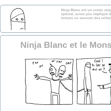
Ninja Blanc est un comic stri
spécial, assez peu impliqué d
tortues ou secouer des enfa
Ninja Blanc et le Mon