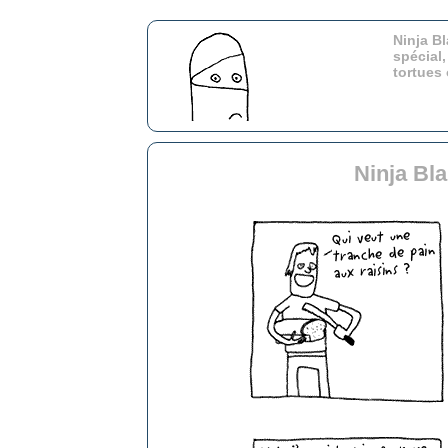
Ninja Bl
spécial,
tortues
Ninja Bl