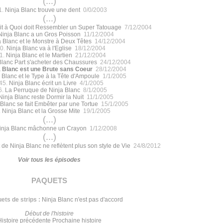
(...)
1.
Ninja Blanc trouve une dent
0/0/2003
(...)
it à Quoi doit Ressembler un Super Tatouage
7/12/2004
Ninja Blanc a un Gros Poisson
11/12/2004
a Blanc et le Monstre à Deux Têtes
14/12/2004
0.
Ninja Blanc va à l'Eglise
18/12/2004
1.
Ninja Blanc et le Martien
21/12/2004
Blanc Part s'acheter des Chaussures
24/12/2004
a Blanc est une Brute sans Coeur
28/12/2004
 Blanc et le Type à la Tête d'Ampoule
1/1/2005
45.
Ninja Blanc écrit un Livre
4/1/2005
6.
La Perruque de Ninja Blanc
8/1/2005
Ninja Blanc reste Dormir la Nuit
11/1/2005
 Blanc se fait Embêter par une Tortue
15/1/2005
.
Ninja Blanc et la Grosse Mite
19/1/2005
(...)
inja Blanc mâchonne un Crayon
1/12/2008
(...)
 de Ninja Blanc ne reflètent plus son style de Vie
24/8/2012
Voir tous les épisodes
paquets
ets de strips :
Ninja Blanc n'est pas d'accord
Début de l'histoire
Histoire précédente
Prochaine histoire