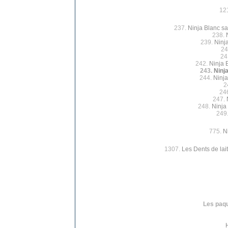
12
237.
Ninja Blanc sa
238.
239.
Ninj
24
24
242.
Ninja 
243.
Ninj
244.
Ninja
2
24
247.
248.
Ninja
249
775.
N
1307.
Les Dents de lait
Les paqu