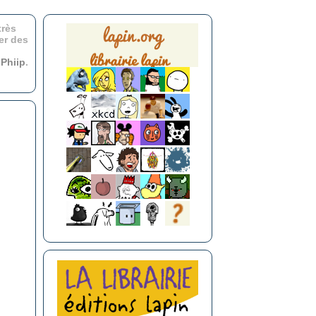
très
er des
r
Phiip
.