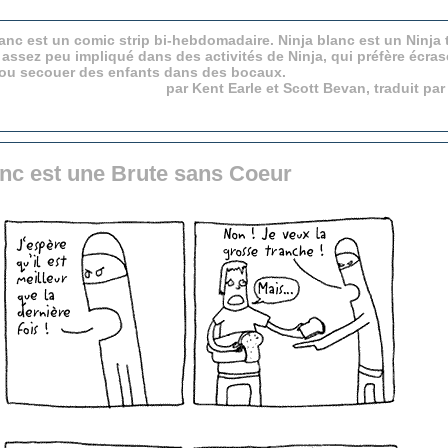
anc est un comic strip bi-hebdomadaire. Ninja blanc est un Ninja 
 assez peu impliqué dans des activités de Ninja, qui préfère écras
 ou secouer des enfants dans des bocaux.
par Kent Earle et Scott Bevan, traduit pa
anc est une Brute sans Coeur