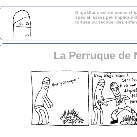
Ninja Blanc est un comic stri
spécial, assez peu impliqué d
tortues ou secouer des enfa
La Perruque de 