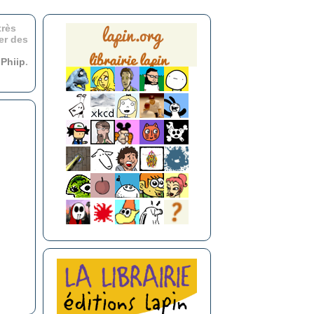
très
er des
r
Phiip
.