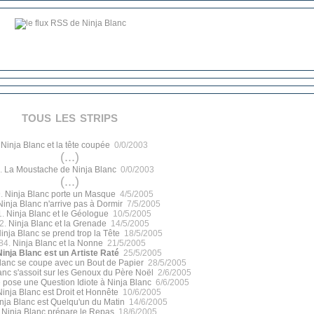
tous les strips
.
Ninja Blanc et la tête coupée
0/0/2003
(...)
.
La Moustache de Ninja Blanc
0/0/2003
(...)
.
Ninja Blanc porte un Masque
4/5/2005
Ninja Blanc n'arrive pas à Dormir
7/5/2005
1.
Ninja Blanc et le Géologue
10/5/2005
2.
Ninja Blanc et la Grenade
14/5/2005
inja Blanc se prend trop la Tête
18/5/2005
84.
Ninja Blanc et la Nonne
21/5/2005
Ninja Blanc est un Artiste Raté
25/5/2005
lanc se coupe avec un Bout de Papier
28/5/2005
anc s'assoit sur les Genoux du Père Noël
2/6/2005
 pose une Question Idiote à Ninja Blanc
6/6/2005
Ninja Blanc est Droit et Honnête
10/6/2005
nja Blanc est Quelqu'un du Matin
14/6/2005
.
Ninja Blanc prépare le Repas
18/6/2005