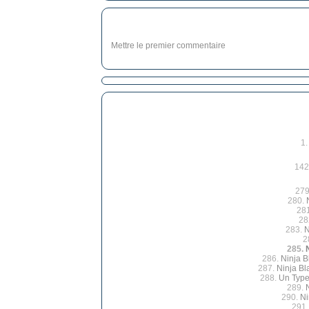
Mettre le premier commentaire
1
142
279
280.
28
28
283.
N
2
285.
286.
Ninja B
287.
Ninja Bl
288.
Un Type
289.
290.
Ni
291