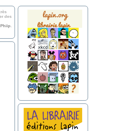
très
er des
r
Phiip
.