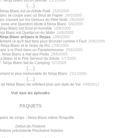
5.
Ninja Blanc est un pélican
21/1/2004
(...)
Ninja Blanc est un Artiste Raté
25/5/2005
lanc se coupe avec un Bout de Papier
28/5/2005
anc s'assoit sur les Genoux du Père Noël
2/6/2005
 pose une Question Idiote à Ninja Blanc
6/6/2005
Ninja Blanc est Droit et Honnête
10/6/2005
nja Blanc est Quelqu'un du Matin
14/6/2005
Ninja Blanc prépare le Repas
18/6/2005
tement ce qu'il faut faire pour Bronzer comme il Faut
20/6/2005
.
Ninja Blanc et le Grain de Riz
23/6/2005
lanc a le Pied dans un Pamplemousse
25/6/2005
.
Ninja Blanc a mal aux Pieds
28/6/2005
a Blanc et le Pire Serveur du Siècle
1/7/2005
7.
Ninja Blanc fait du Camping
5/7/2005
(...)
ement le plus mémorable de Ninja Blanc
23/1/2009
(...)
 de Ninja Blanc ne reflètent plus son style de Vie
24/8/2012
Voir tous les épisodes
paquets
uets de strips :
Ninja Blanc mène l'Enquête
Début de l'histoire
Histoire précédente
Prochaine histoire