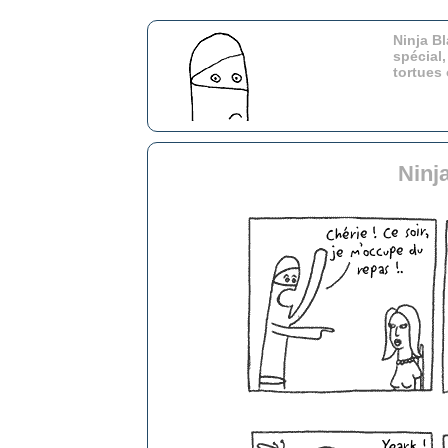
Ninja Bl
spécial,
tortues
Ninj