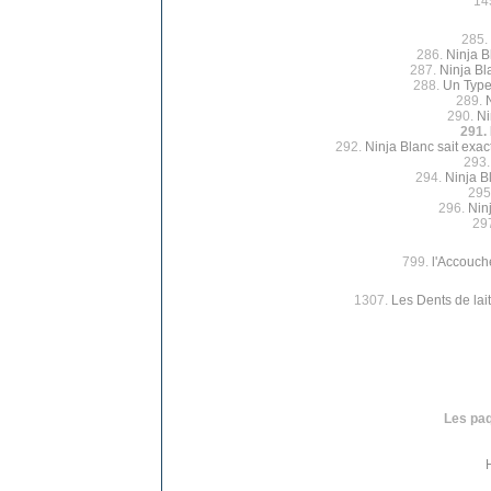
14
285.
286.
Ninja B
287.
Ninja Bl
288.
Un Type
289.
290.
Ni
291.
292.
Ninja Blanc sait exac
293
294.
Ninja B
295
296.
Ninj
29
799.
l'Accouch
1307.
Les Dents de lait
Les paq