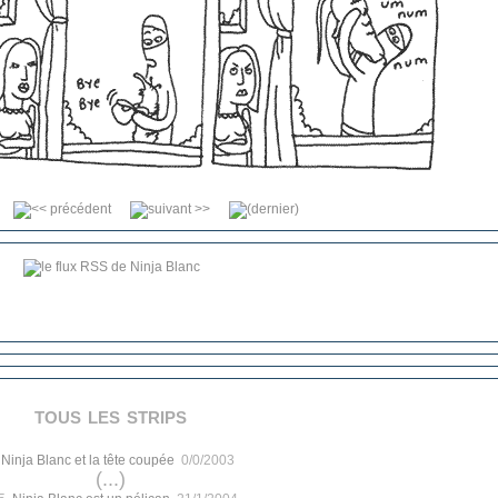
tous les strips
.
Ninja Blanc et la tête coupée
0/0/2003
(...)