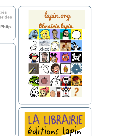
très
er des
r
Phiip
.