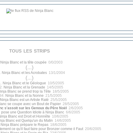
tous les strips
.
Ninja Blanc et la tête coupée
0/0/2003
(...)
.
Ninja Blanc et les Acrobates
13/1/2004
(...)
1.
Ninja Blanc et le Géologue
10/5/2005
2.
Ninja Blanc et la Grenade
14/5/2005
inja Blanc se prend trop la Tête
18/5/2005
84.
Ninja Blanc et la Nonne
21/5/2005
Ninja Blanc est un Artiste Raté
25/5/2005
lanc se coupe avec un Bout de Papier
28/5/2005
nc s'assoit sur les Genoux du Père Noël
2/6/2005
 pose une Question Idiote à Ninja Blanc
6/6/2005
Ninja Blanc est Droit et Honnête
10/6/2005
nja Blanc est Quelqu'un du Matin
14/6/2005
.
Ninja Blanc prépare le Repas
18/6/2005
tement ce qu'il faut faire pour Bronzer comme il Faut
20/6/2005
.
Ninja Blanc et le Grain de Riz
23/6/2005