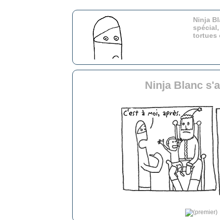
Ninja Bl
spécial,
tortues
Ninja Blanc s'