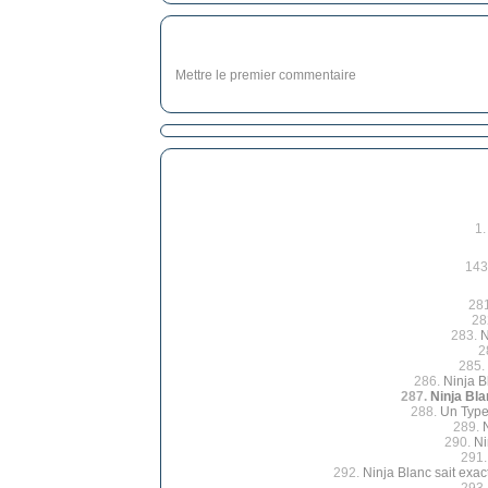
Mettre le premier commentaire
1
143
28
28
283.
N
2
285.
286.
Ninja B
287.
Ninja Bla
288.
Un Type
289.
290.
Ni
291
292.
Ninja Blanc sait exac
293