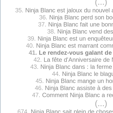
(...)
35.
Ninja Blanc est jaloux du nouvel
36.
Ninja Blanc perd son b
37.
Ninja Blanc fait une bon
38.
Ninja Blanc vend des
39.
Ninja Blanc est un enquêteu
40.
Ninja Blanc est marrant com
41.
Le rendez-vous galant de
42.
La fête d'Anniversaire de 
43.
Ninja Blanc dans : la ferm
44.
Ninja Blanc le blag
45.
Ninja Blanc mange un h
46.
Ninja Blanc assiste à des 
47.
Comment Ninja Blanc a reç
(...)
674.
Ninja Blanc sait plein de chose