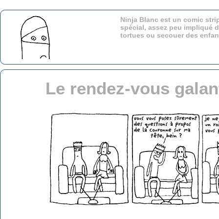
Ninja Blanc est un comic stri
spécial, assez peu impliqué d
tortues ou secouer des enfa
Le rendez-vous galan