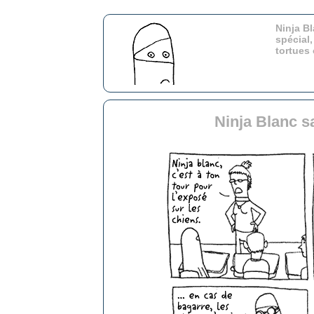
Ninja Bl
spécial,
tortues
Ninja Blanc s