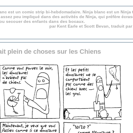
anc est un comic strip bi-hebdomadaire. Ninja blanc est un Ninja 
 assez peu impliqué dans des activités de Ninja, qui préfère écras
 ou secouer des enfants dans des bocaux.
par Kent Earle et Scott Bevan, traduit pa
ait plein de choses sur les Chiens