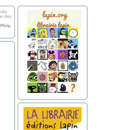
très
er des
r
Phiip
.