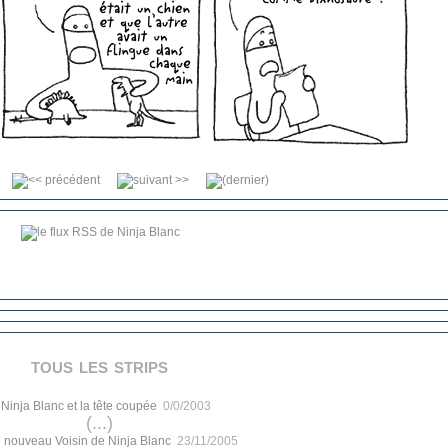
tous les strips
.
Ninja Blanc et la tête coupée
0/0/2003
(...)
 nouveau Voisin de Ninja Blanc
23/11/2005