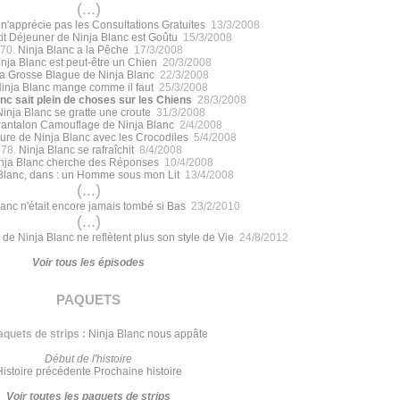
(...)
 n'apprécie pas les Consultations Gratuites
13/3/2008
it Déjeuner de Ninja Blanc est Goûtu
15/3/2008
70.
Ninja Blanc a la Pêche
17/3/2008
nja Blanc est peut-être un Chien
20/3/2008
a Grosse Blague de Ninja Blanc
22/3/2008
inja Blanc mange comme il faut
25/3/2008
nc sait plein de choses sur les Chiens
28/3/2008
Ninja Blanc se gratte une croute
31/3/2008
antalon Camouflage de Ninja Blanc
2/4/2008
ure de Ninja Blanc avec les Crocodiles
5/4/2008
678.
Ninja Blanc se rafraîchit
8/4/2008
nja Blanc cherche des Réponses
10/4/2008
Blanc, dans : un Homme sous mon Lit
13/4/2008
(...)
lanc n'était encore jamais tombé si Bas
23/2/2010
(...)
 de Ninja Blanc ne reflètent plus son style de Vie
24/8/2012
Voir tous les épisodes
paquets
quets de strips :
Ninja Blanc nous appâte
Début de l'histoire
Histoire précédente
Prochaine histoire
Voir toutes les paquets de strips