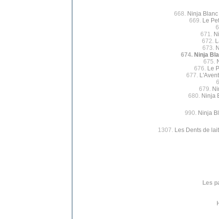
668.
Ninja Blanc
669.
Le Pet
6
671.
Ni
672.
L
673.
N
674.
Ninja Bla
675.
676.
Le P
677.
L'Avent
679.
Ni
680.
Ninja 
990.
Ninja B
1307.
Les Dents de lait
Les pa