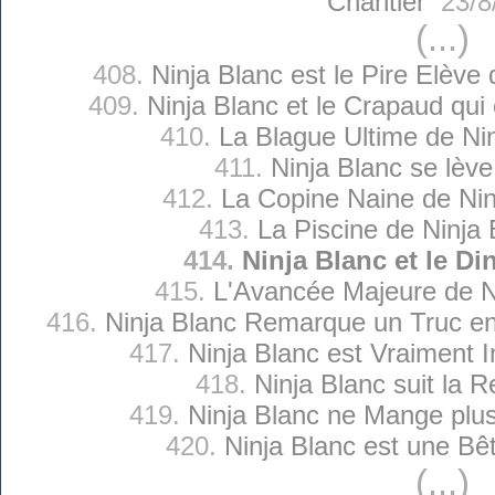
Chantier
23/8
(...)
408.
Ninja Blanc est le Pire Elève 
409.
Ninja Blanc et le Crapaud qui
410.
La Blague Ultime de Ni
411.
Ninja Blanc se lève
412.
La Copine Naine de Nin
413.
La Piscine de Ninja 
414.
Ninja Blanc et le D
415.
L'Avancée Majeure de N
416.
Ninja Blanc Remarque un Truc ent
417.
Ninja Blanc est Vraiment 
418.
Ninja Blanc suit la R
419.
Ninja Blanc ne Mange plu
420.
Ninja Blanc est une Bê
(...)