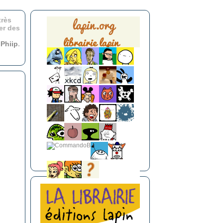
très
er des
r
Phiip
.