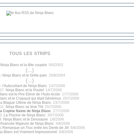
tous les strips
.
Ninja Blanc et la tête coupée
0/0/2003
(...)
6.
Ninja Blanc et le Grille-pain
20/8/2004
(...)
6.
l'Autocollant de Ninja Blanc
14/7/2006
07.
Ninja Blanc et le Poulet
14/7/2006
Blanc est le Pire Elève de l'Auto-école
17/7/2006
lanc et le Crapaud qui était Généreux
20/7/2006
a Blague Ultime de Ninja Blanc
23/7/2006
11.
Ninja Blanc se lève Tôt
25/7/2006
a Copine Naine de Ninja Blanc
27/7/2006
3.
La Piscine de Ninja Blanc
30/7/2006
4.
Ninja Blanc et le Dinosaure
1/8/2006
'Avancée Majeure de Ninja Blanc
4/8/2006
c Remarque un Truc entre les Dents de Jill
6/8/2006
ja Blanc est Vraiment Impressionné
8/8/2006