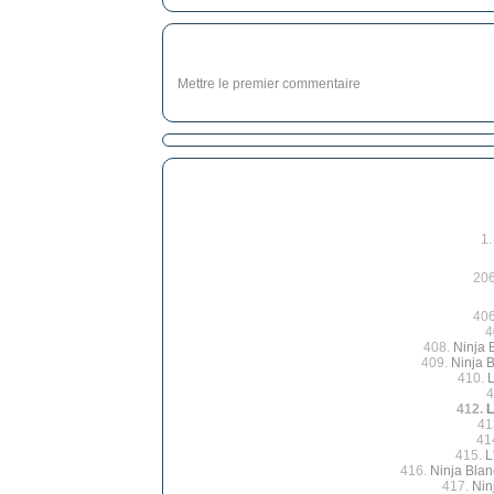
Mettre le premier commentaire
1
20
40
4
408.
Ninja 
409.
Ninja B
410.
L
4
412.
L
41
41
415.
L
416.
Ninja Blan
417.
Nin